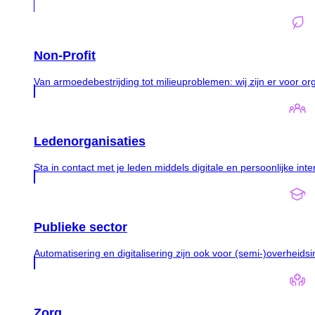
Non-Profit
Van armoedebestrijding tot milieuproblemen: wij zijn er voor or
Ledenorganisaties
Sta in contact met je leden middels digitale en persoonlijke inte
Publieke sector
Automatisering en digitalisering zijn ook voor (semi-)overheidsi
Zorg