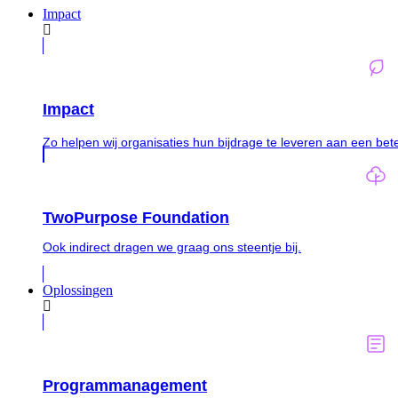
Impact
Impact
Zo helpen wij organisaties hun bijdrage te leveren aan een bet
TwoPurpose Foundation
Ook indirect dragen we graag ons steentje bij.
Oplossingen
Programmanagement