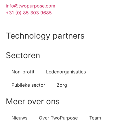
info@twopurpose.com
+31 (0) 85 303 9685
Technology partners
Sectoren
Salesforce
Vera Solutions
FinDock
PDF Butler
Non-profit
Ledenorganisaties
Publieke sector
Zorg
Meer over ons
Nieuws
Over TwoPurpose
Team