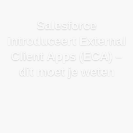
Blog
Salesforce
introduceert External
Client Apps (ECA) –
dit moet je weten