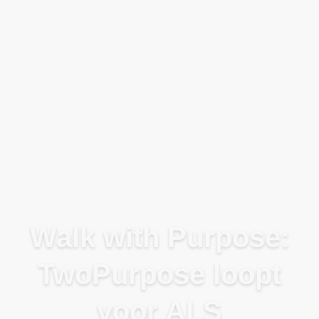
Blog
Walk with Purpose:
TwoPurpose loopt
voor ALS