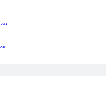
rpose
pose
Contact