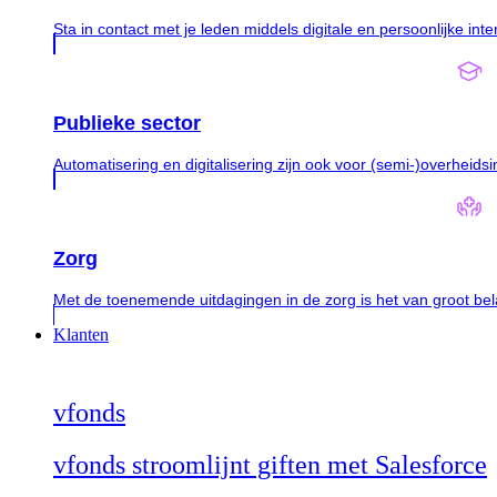
Sta in contact met je leden middels digitale en persoonlijke inte
Publieke sector
Automatisering en digitalisering zijn ook voor (semi-)overheidsi
Zorg
Met de toenemende uitdagingen in de zorg is het van groot be
Klanten
vfonds
vfonds stroomlijnt giften met Salesforce