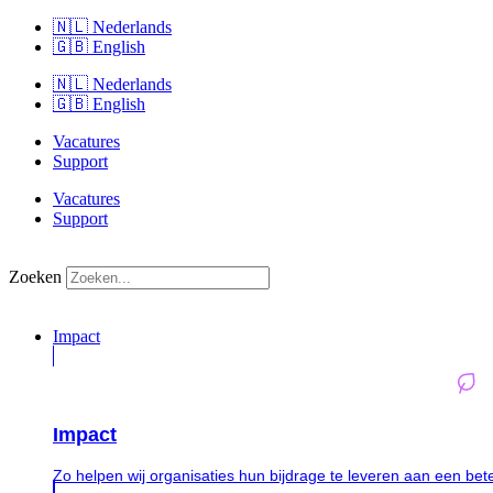
🇳🇱 Nederlands
🇬🇧 English
🇳🇱 Nederlands
🇬🇧 English
Vacatures
Support
Vacatures
Support
Zoeken
Impact
Impact
Zo helpen wij organisaties hun bijdrage te leveren aan een bet