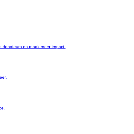
an donateurs en maak meer impact.
eer.
ce.