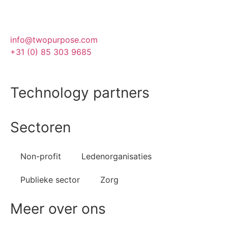
info@twopurpose.com
+31 (0) 85 303 9685
Technology partners
Sectoren
Salesforce
Vera Solutions
FinDock
PDF Butler
Non-profit
Ledenorganisaties
Publieke sector
Zorg
Meer over ons