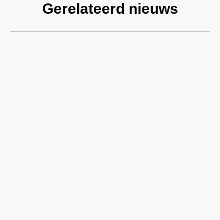
Gerelateerd nieuws
18 juni 2026
Ronald Flisijn
Nieuws
,
Security