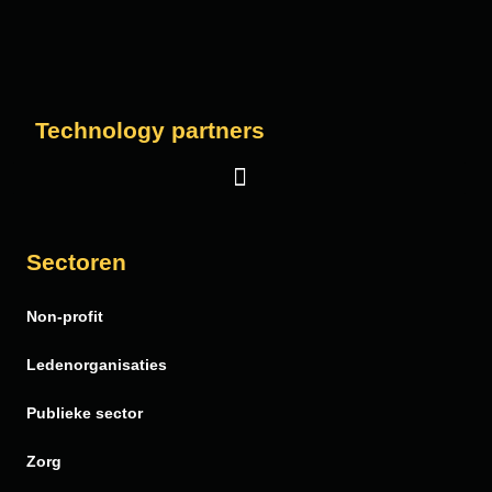
Technology partners
Salesforce
Sectoren
Vera Solutions
Non-profit
FinDock
PDF Butler
Ledenorganisaties
Publieke sector
Zorg