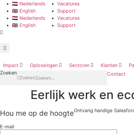
🇳🇱 Nederlands
Vacatures
🇬🇧 English
Support
🇳🇱 Nederlands
Vacatures
🇬🇧 English
Support
Impact
Oplossingen
Sectoren
Klanten
Pa
Zoeken
Contact
Zoeken
Eerlijk werk en e
Ontvang handige Salesforc
Hou me op de hoogte
E-mail