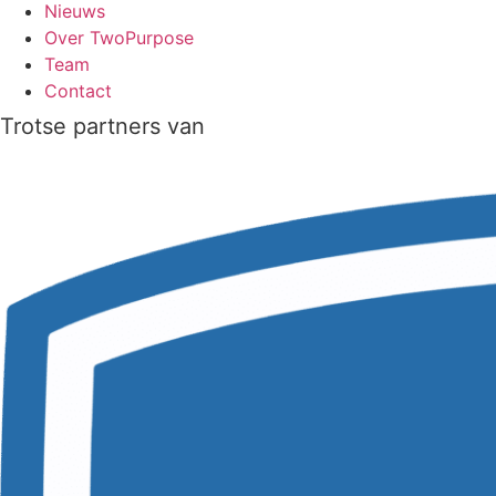
Nieuws
Over TwoPurpose
Team
Contact
Trotse partners van