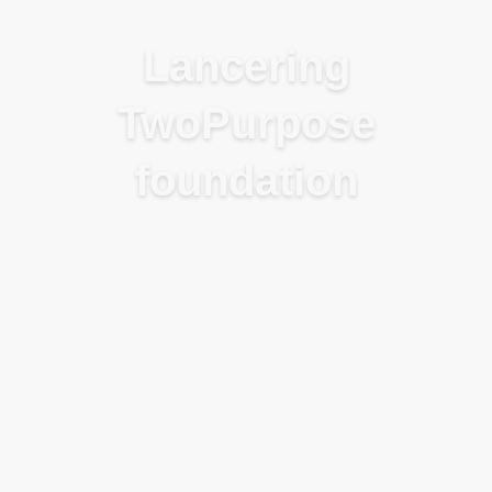
Blog
Lancering
TwoPurpose
foundation