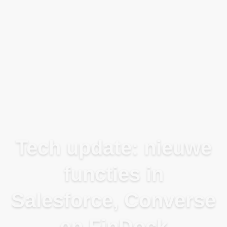
Blog
Tech update: nieuwe
functies in
Salesforce, Converse
en FinDock