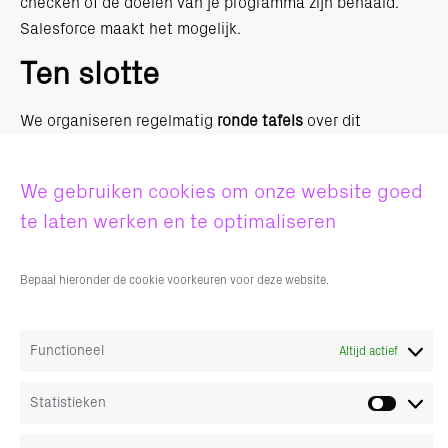
checken of de doelen van je programma zijn behaald.
Salesforce maakt het mogelijk.
Ten slotte
We organiseren regelmatig
ronde tafels
over dit
onderwerp, bijvoorbeeld 11 juni. Verder praten kan ook,
ik ben altijd benieuwd naar reacties! Mijn mailadres is
We gebruiken cookies om onze website goed
balt.leenman@twopurpose.com.
te laten werken en te optimaliseren
Bepaal hieronder de cookie voorkeuren voor deze website.
Balt Leenman
Functioneel
Altijd actief
Statistieken