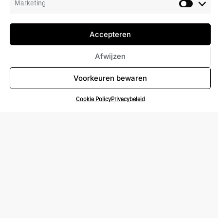
Marketing
Gerelateerd nieuws
Accepteren
Afwijzen
Voorkeuren bewaren
Cookie Policy
Privacybeleid
2 juni 2026
Stefan Reiling
Blijven jouw Salesforce-koppelingen
veilig werken? Controleer dit vóór